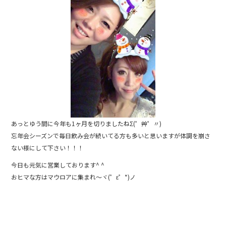
b
o
o
k
あっとゆう間に今年も1ヶ月を切りましたねΣ(゜艸゜〃)
忘年会シーズンで毎日飲み会が続いてる方も多いと思いますが体調を崩さ
ない様にして下さい！！！
今日も元気に営業しております^ ^
おヒマな方はマウロアに集まれ〜ヾ(゜ε゜*)ノ
12月