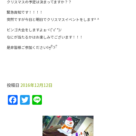
クリスマスの予定は決まってますか？？
b
緊急告知です！！！！
o
突然ですが今日と明日でクリスマスイベントをします^ ^
o
ビンゴ大会をしますよぉヾ(ﾟεﾟ*)ﾉ
k
なにが当たるかはお楽しみでございます！！！
是非皆様ご参加くださいʕ•̫͡•ིʔྀ
12月
投稿日
2016年12月12日
F
T
Li
a
w
n
c
itt
e
e
er