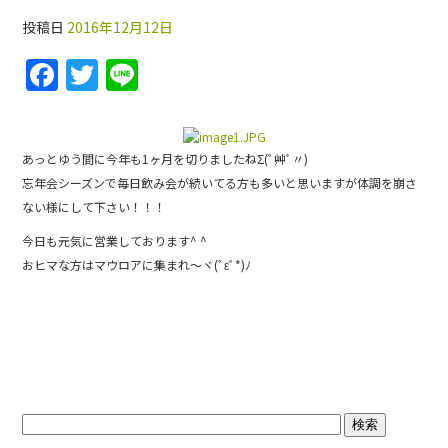
投稿日
2016年12月12日
F
T
Li
a
w
n
c
itt
e
e
er
あっとゆう間に今年も1ヶ月を切りましたねΣ(ﾟ艸ﾟ〃)
忘年会シーズンで毎日飲み会が続いてる方も多いと思いますが体調を崩さ
b
ない様にして下さい！！！
o
今日も元気に営業しております^ ^
o
おヒマな方はマウロアに集まれ〜ヾ(ﾟεﾟ*)ﾉ
k
ブログトップ