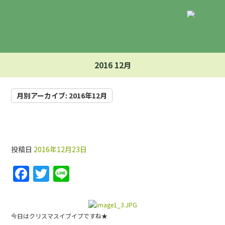
2016 12月
月別アーカイブ:
2016年12月
クリスマス
投稿日
2016年12月23日
F
T
Li
a
w
n
c
itt
e
e
er
今日はクリスマスイブイブですね★