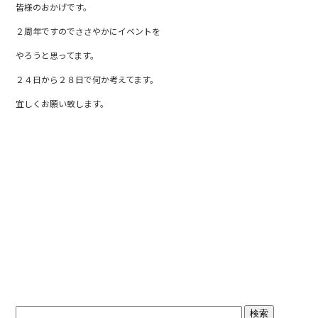
皆様のおかげです。
b
２周年ですのでささやかにイベントを
o
o
やろうと思ってます。
k
２４日から２８日で何か考えてます。
宜しくお願い致します。
ブログトップ