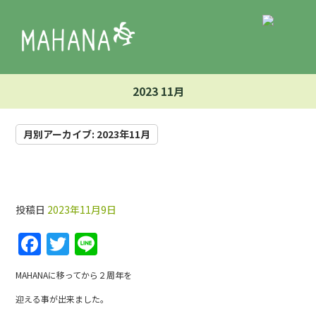
2023 11月
月別アーカイブ:
2023年11月
★☆１１日２５日☆★２周年★☆
投稿日
2023年11月9日
F
T
Li
a
w
n
MAHANAに移ってから２周年を
c
itt
e
迎える事が出来ました。
e
er