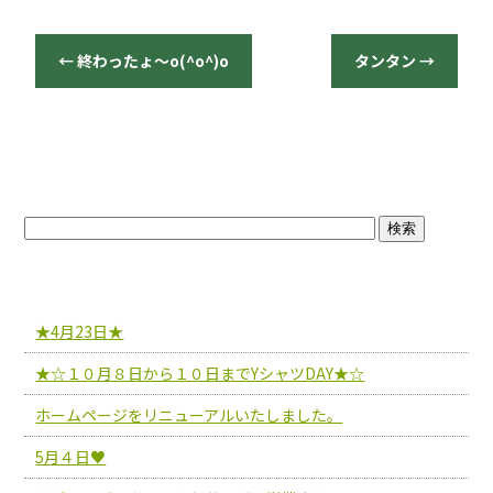
b
o
←
終わったょ〜o(^o^)o
タンタン
→
o
k
ブログトップ
最近の投稿
★4月23日★
★☆１０月８日から１０日までYシャツDAY★☆
ホームページをリニューアルいたしました。
5月４日♥