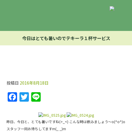
今日はとても暑いのでテキーラ１杯サービス
今日はとても暑いのでテキーラ１杯サービス
投稿日
2016年8月18日
F
T
Li
a
w
n
c
itt
e
e
er
昨日、今日と、とても暑いですね(>_<) こんな時は飲みましょう〜o(^o^)o
スタッフ一同お待ちしてますm(_ _)m