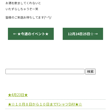
お酒を飲ましてくれないと
いたずらしちゃうぞー笑
皆様のご来店お待ちしてます(^-^)/
←
★今週のイベント★
12月24日25日☆
→
ブログトップ
最近の投稿
★4月23日★
★☆１０月８日から１０日までYシャツDAY★☆