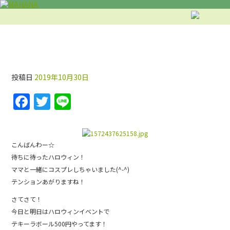
投稿日
2019年10月30日
F
T
Li
a
w
n
c
itt
e
e
er
こんばんわー☆
待ちに待ったハロウィン！
b
ママと一緒にコスプレしちゃいました(^-^)
o
テンションあがりますね！
o
さてさて！
k
今日と明日はハロウィンイベントで
テキーラボール500円やってます！