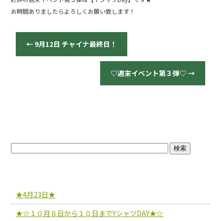
b
お時間ありましたらよろしくお願い致します！
o
o
←
9月12日 チャイナ最終日！
k
♡週末イベント第３弾♡
→
ブログトップ
最近の投稿
★4月23日★
★☆１０月８日から１０日までYシャツDAY★☆