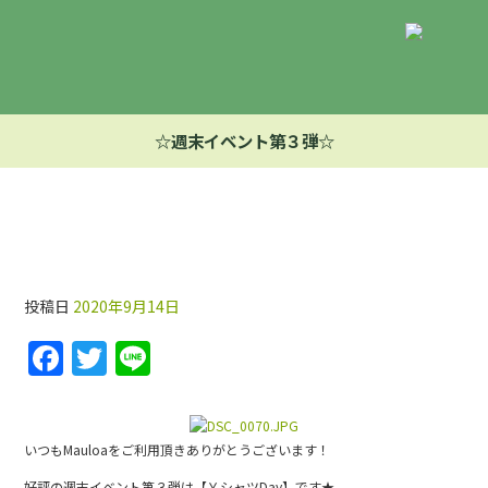
☆週末イベント第３弾☆
☆週末イベント第３弾☆
投稿日
2020年9月14日
F
T
Li
a
w
n
c
itt
e
e
er
いつもMauloaをご利用頂きありがとうございます！
好評の週末イベント第３弾は【ＹシャツDay】です★