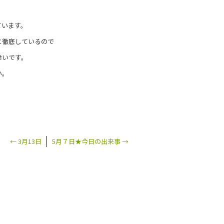
ています。
と徹底しているので
幸いです。
い。
←
3月13日
5月７日★今日の出来事
→