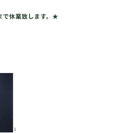
日まで休業致します。★
１