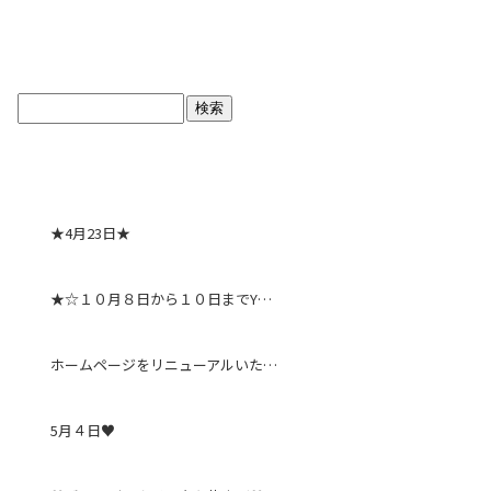
ブログトップ
最近の投稿
★4月23日★
★☆１０月８日から１０日までYシャツDAY★☆
ホームページをリニューアルいたしました。
5月４日♥