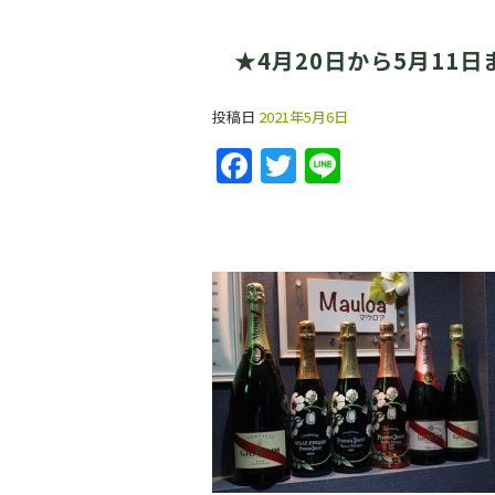
★4月20日から5月11
投稿日
2021年5月6日
F
T
Li
a
w
n
c
itt
e
e
er
b
o
o
k