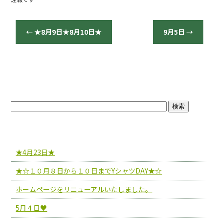
b
o
o
←
★8月9日★8月10日★
9月5日
→
k
ブログトップ
最近の投稿
★4月23日★
★☆１０月８日から１０日までYシャツDAY★☆
ホームページをリニューアルいたしました。
5月４日♥