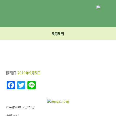
9月5日
9月5日
投稿日
2019年9月5日
F
T
Li
a
w
n
c
itt
e
e
er
こんばんはっ\( ˆoˆ )/
速報です